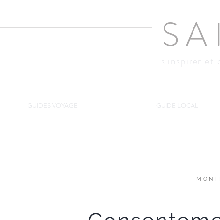
SA
s'inspirer et 
Changer d'air
Montréal
GUIDES VOYAGE
GUIDE LOCAL
MONT