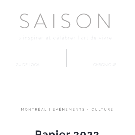
SAISO
N
s'inspirer et célébrer l'art de vivre
Montréal
Décante
GUIDE LOCAL
CHRONIQUE
MONTRÉAL
|
ÉVÉNEMENTS
+
CULTURE
Papier 2022