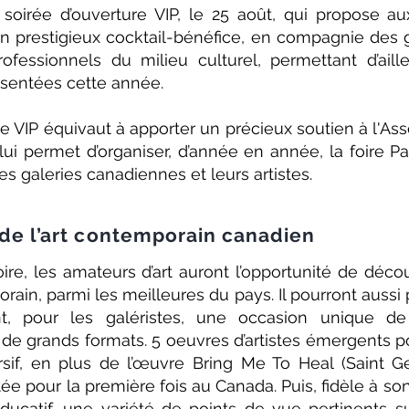
soirée d’ouverture VIP, le 25 août, qui propose au
n prestigieux cocktail-bénéfice, en compagnie des ga
ofessionnels du milieu culturel, permettant d’ail
sentées cette année.
e VIP équivaut à apporter un précieux soutien à l'Ass
i permet d’organiser, d’année en année, la foire Pap
es galeries canadiennes et leurs artistes.
r de l’art contemporain canadien
foire, les amateurs d’art auront l’opportunité de déco
rain, parmi les meilleures du pays. Il pourront aussi 
nt, pour les galéristes, une occasion unique 
s de grands formats. 5 oeuvres d’artistes émergents 
if, en plus de l’œuvre Bring Me To Heal (Saint Ge
 pour la première fois au Canada. Puis, fidèle à son 
ucatif, une variété de points de vue pertinents s