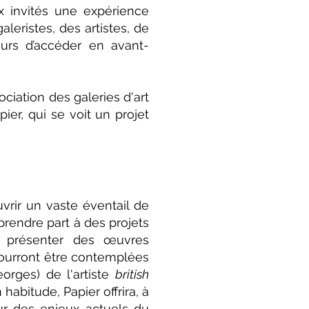
x invités une expérience
leristes, des artistes, de
leurs d’accéder en avant-
ociation des galeries d'art
ier, qui se voit un projet
uvrir un vaste éventail de
prendre part à des projets
de présenter des œuvres
pourront être contemplées
orges) de l'artiste
british
habitude, Papier offrira, à
ur des enjeux actuels du