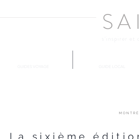
SA
s'inspirer et 
Changer d'air
Montréal
GUIDES VOYAGE
GUIDE LOCAL
MONTRÉ
La sixième éditi