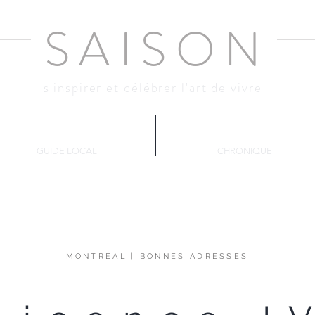
SAISO
N
s'inspirer et célébrer l'art de vivre
Montréal
Décante
GUIDE LOCAL
CHRONIQUE
MONTRÉAL
|
BONNES ADRESSES