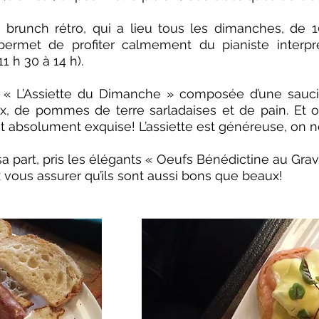
brunch rétro, qui a lieu tous les dimanches, de 
 permet de profiter calmement du pianiste interp
1 h 30 à 14 h).
par « L’Assiette du Dimanche » composée d’une sauc
ux, de pommes de terre sarladaises et de pain. Et 
st absolument exquise! L’assiette est généreuse, on ne
 part, pris les élégants « Oeufs Bénédictine au Grav
x vous assurer qu’ils sont aussi bons que beaux!