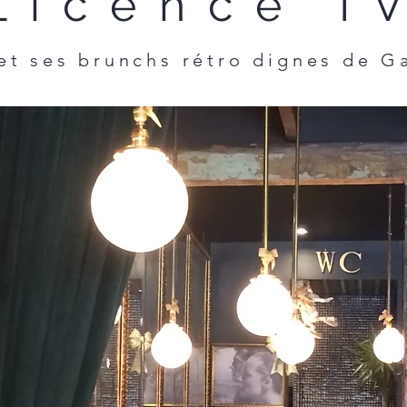
Licence I
 et ses brunchs rétro dignes de G