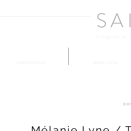
SA
s'inspirer et 
Changer d'air
Montréal
GUIDES VOYAGE
GUIDE LOCAL
DO
Mélanie Lyne / 