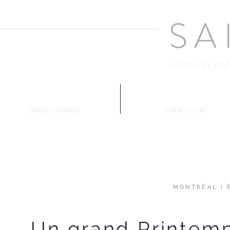
SA
s'inspirer et 
Changer d'air
Montréal
GUIDES VOYAGE
GUIDE LOCAL
MONTRÉAL
|
Un grand Printemp