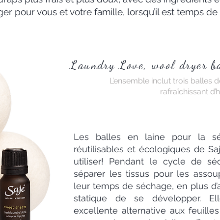
er pour vous et votre famille, lorsqu’il est temps de l
Laundry Love, wool dryer ba
L’ensemble inclut trois balles
rafraîchissant d’
Les balles en laine pour la sé
réutilisables et écologiques de Sa
utiliser! Pendant le cycle de s
séparer les tissus pour les assoupl
leur temps de séchage, en plus d’a
statique de se développer. Ell
excellente alternative aux feuill