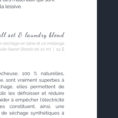
a lessive.
ll set & laundry blend
 de séchage en laine et un mélange
huile
Sweet Sheets
de 10 ml | 24 $
cheuse, 100 % naturelles,
je, sont vraiment superbes à
échage, elles permettent de
ir, les défroisser et réduire
ider à empêcher l'électricité
es constituent, ainsi, une
es de séchage synthétiques à