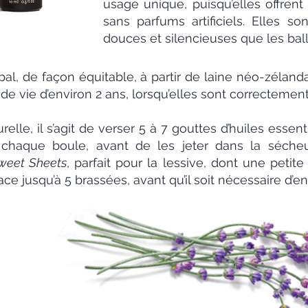
usage unique, puisqu’elles offre
sans parfums artificiels. Elles so
douces et silencieuses que les bal
pal, de façon équitable, à partir de laine néo-zélanda
de vie d’environ 2 ans, lorsqu’elles sont correctemen
lle, il s’agit de verser 5 à 7 gouttes d’huiles essen
ur chaque boule, avant de les jeter dans la sécheus
weet Sheets
, parfait pour la lessive, dont une petit
cace jusqu’à 5 brassées, avant qu’il soit nécessaire d’