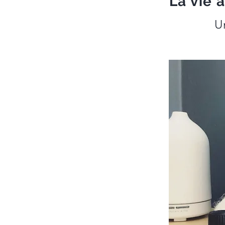
La vie 
U