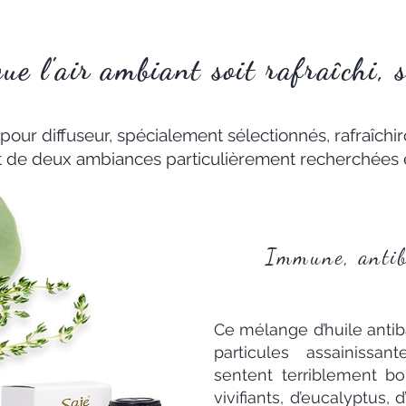
e l'air ambiant soit rafraîchi, s
ur diffuseur, spécialement sélectionnés, rafraîchir
 de deux ambiances particulièrement recherchées 
Immune, antiba
Ce mélange d’huile antiba
particules assainissan
sentent terriblement b
vivifiants, d’eucalyptus, 