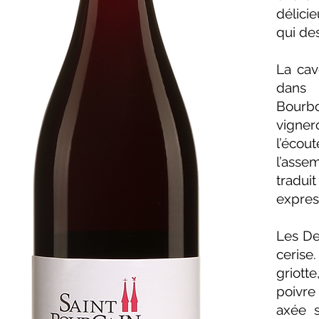
délici
qui des
La cav
dans 
Bourbo
vigner
l’éco
l’ass
traduit
expres
Les De
cerise
griotte
poivre
axée s