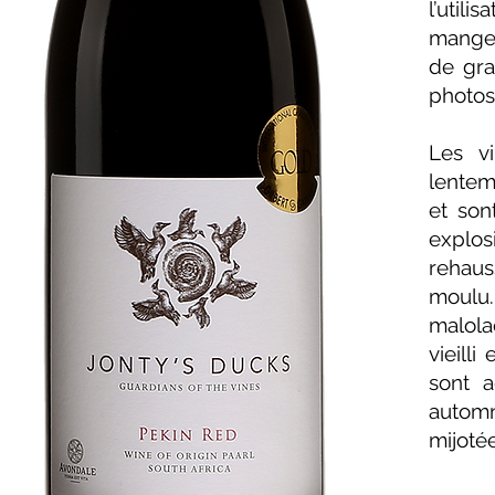
l’util
mangen
de gra
photos 
Les vi
lenteme
et son
explos
rehaus
moulu
malola
vieilli
sont a
autom
mijoté