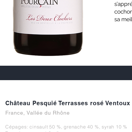
s’app
cochon
sa mei
Château Pesquié Terrasses rosé Ventoux
France, Vallée du Rhône
Cépages: cinsault 50 %, grenache 40 %, syrah 10 %