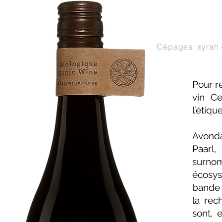
Cépages: syrah 
Pour r
vin Ce
l’étique
Avonda
Paarl,
surno
écosys
bande 
la rec
sont, 