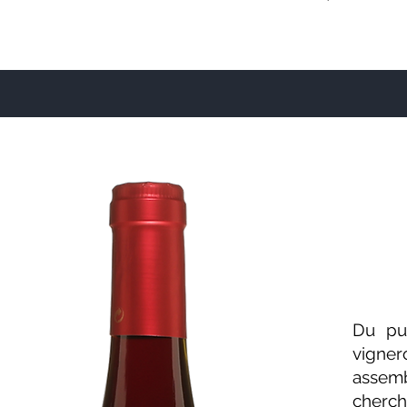
Du pur
vigne
assem
cherch