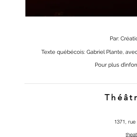
Par: Créa
Texte québécois: Gabriel Plante, ave
Pour plus d’infor
Théât
1371, rue 
thea