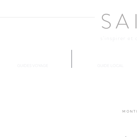
SA
s'inspirer et 
Changer d'air
Montréal
GUIDES VOYAGE
GUIDE LOCAL
MONT