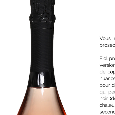
Vous n
prosec
Fiol p
versio
de cop
nuance
pour d
qui pe
noir (d
chale
second