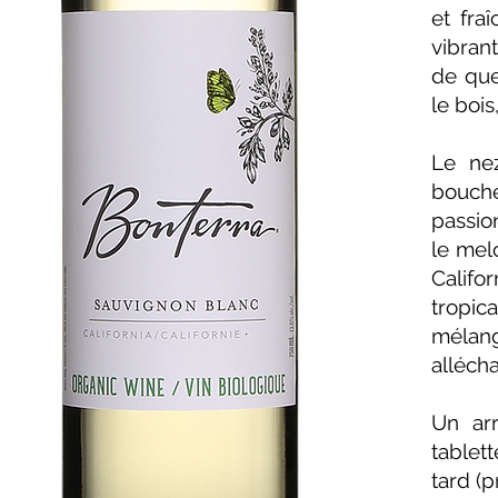
et fra
vibran
de que
le bois
Le ne
bouch
passio
le mel
Califor
tropic
mélang
allécha
Un arr
tablett
tard (p