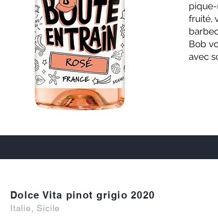
pique-n
fruité,
barbecu
Bob vo
avec s
Dolce Vita pinot grigio 2020
Italie, Sicile