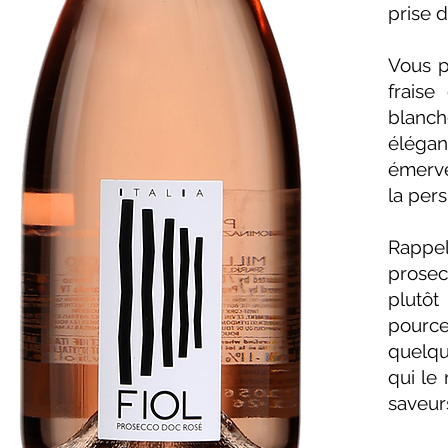
prise 
Vous p
fraise
blanch
élégant
émerve
la per
Rappel
prosecc
plutôt 
pourcen
quelque
qui le 
saveurs