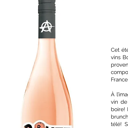
Cet ét
vins B
proven
compos
France
À l’im
vin de
boire! 
brunch,
télé! 