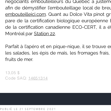
négociants embouteilleurs du Québec a justeme
afin de démystifier l’embouteillage local de br
embouteilleici.com
. Quant au Dolce Vita pinot gr
pare de la certification biologique européenn
de la certification canadienne ECO-CERT, il a é
Montréal par
Station 22
.
Parfait à l’apéro et en pique-nique, il se trouve
les salades, les épis de maïs, les fromages frais,
fruits de mer.
13,05 $
Code SAQ:
14651314
PUBLIÉ LE 21 SEPTEMBRE
2021