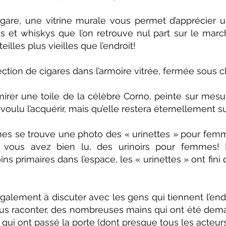
igare, une vitrine murale vous permet d’apprécier u
 et whiskys que l’on retrouve nul part sur le march
lles plus vieilles que l’endroit!
ection de cigares dans l’armoire vitrée, fermée sous cl
mirer une toile de la célèbre Corno, peinte sur mesur
voulu l’acquérir, mais qu’elle restera éternellement 
mes se trouve une photo des « urinettes » pour fem
 vous avez bien lu, des urinoirs pour femmes! I
ns primaires dans l’espace, les « urinettes » ont fini
ement à discuter avec les gens qui tiennent l’endro
us raconter, des nombreuses mains qui ont été dem
 qui ont passé la porte (dont presque tous les acteur