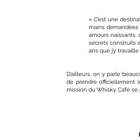
«
C’est une destina
mains demandées en
amours naissants, 
secrets construits
ans que j’y travaille
D’ailleurs, on y parle beau
de prendre officiellement l
mission du Whisky Café se p