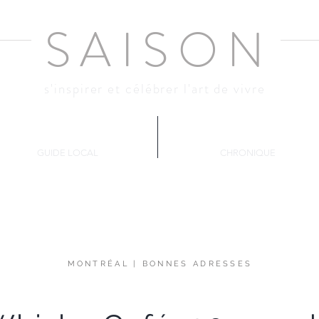
SAISO
N
s'inspirer et célébrer l'art de vivre
Montréal
Décante
GUIDE LOCAL
CHRONIQUE
MONTRÉAL
|
BONNES ADRESSES