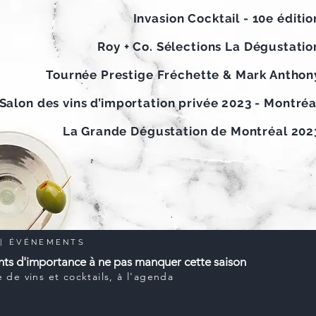
Invasion Cocktail - 10e éditio
Roy + Co. Sélections La Dégustatio
Tournée Prestige Fréchette & Mark Anthon
Salon des vins d’importation privée 2023 - Montréa
La Grande Dégustation de Montréal 202
E
| ÉVÉNEMENTS
ts d'importance à ne pas manquer cette saison
 de vins et cocktails, à l'agenda