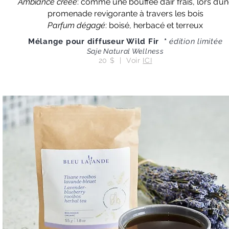
Ambiance créée
: comme une bouffée d’air frais, lors d’u
promenade revigorante à travers les bois
Parfum dégagé
: boisé, herbacé et terreux
Mélange pour diffuseur Wild Fir *
édition limitée
Saje Natural Wellness
20 $ | Voir
ICI