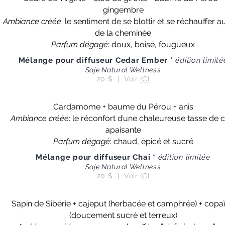
gingembre
Ambiance créée
: le sentiment de se blottir et se réchauffer 
de la cheminée
Parfum dégagé
: doux, boisé, fougueux
Mélange pour diffuseur Cedar Ember *
édition limité
Saje Natural Wellness
20 $ | Voir
ICI
Cardamome + baume du Pérou + anis
Ambiance créée
: le réconfort d’une chaleureuse tasse de c
apaisante
Parfum dégagé
: chaud, épicé et sucré
Mélange pour diffuseur Chai *
édition limitée
Saje Natural Wellness
20 $ | Voir
ICI
Sapin de Sibérie + cajeput (herbacée et camphrée) + copa
(doucement sucré et terreux)