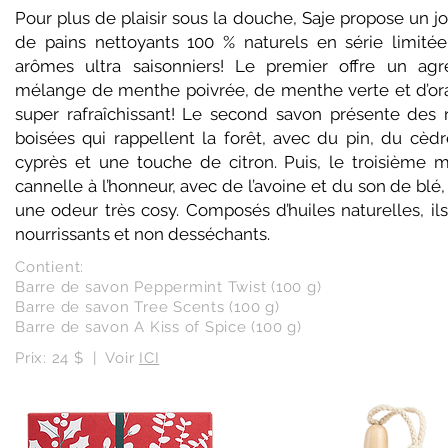
Pour plus de plaisir sous la douche, Saje propose un jol
de pains nettoyants 100 % naturels en série limitée
arômes ultra saisonniers! Le premier offre un agr
mélange de menthe poivrée, de menthe verte et d’or
super rafraîchissant! Le second savon présente des 
boisées qui rappellent la forêt, avec du pin, du cèdr
cyprès et une touche de citron. Puis, le troisième m
cannelle à l’honneur, avec de l’avoine et du son de blé
une odeur très cosy. Composés d’huiles naturelles, ils
nourrissants et non desséchants.
Contient:
Barre de savon Peppermint Twist (100 g)
Barre de savon Tree Scents (100 g)
Barre de savon A Kiss of Spice (100 g)​
Prix: 24 $ | Voir
ICI