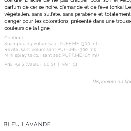
coiffure. Difficile de ne pas craquer pour son envelo
parfum de cerise noire, d'amande et de fève tonka! Le 
végétalien, sans sulfate, sans parabène et totalement
danger pour les colorations, présenté dans une trouss
couleurs de la ligne.
Contient:
Shampooing volumisant PUFF.ME (300 ml)
Revitalisant volumisant PUFF.ME (300 ml)
Mini spray texturisant sec PUFF.ME (69 ml)
Prix: 54 $ (Valeur: 66 $) | Voir
ICI
Disponible en lig
BLEU LAVANDE