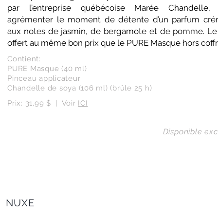
par l’entreprise québécoise Marée Chandelle,
agrémenter le moment de détente d’un parfum cr
aux notes de jasmin, de bergamote et de pomme. Le 
offert au même bon prix que le PURE Masque hors coffr
Contient:
PURE Masque (40 ml)
Pinceau applicateur
Chandelle de soya (106 ml) (brûle 25 h)
Prix: 31,99 $ | Voir
ICI
Disponible ex
NUXE