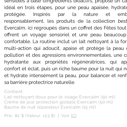
sensibles à base d’ingrédients bioactifs, propose un c
idéal en trois étapes, pour une peau apaisée, hydrat
protégée. Inspirés par la nature et emba
responsablement, les produits de la collection
best
Evercalm, ici regroupés dans un coffret des Fêtes tout 
offrent un voyage sensoriel et une peau beaucoup
confortable. La routine inclut un lait nettoyant à la f
multi-action qui adoucit, apaise et protège la peau 
pollution et des agressions environnementales, une 
hydratante aux propriétés régénératrices, qui ap
confort et éclat, puis un riche baume pour la nuit qui n
et hydrate intensément la peau, pour balancer et renf
sa barrière protectrice naturelle.
Contient:
Lait nettoyant doux pour le visage Evercalm (50 ml)
Crème de jour protection globale Evercalm (50 ml)
Baume de nuit réparateur Evercalm (15 ml)
Prix: 82 $ (Valeur: 123 $) | Voir
ICI