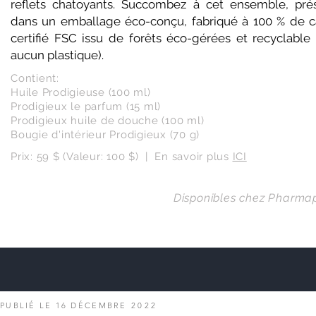
reflets chatoyants. Succombez à cet ensemble, pré
dans un emballage éco-conçu, fabriqué à 100 % de c
certifié FSC issu de forêts éco-gérées et recyclable 
aucun plastique).
Contient:
Huile Prodigieuse (100 ml)
Prodigieux le parfum (15 ml)
Prodigieux huile de douche (100 ml)
Bougie d'intérieur Prodigieux (70 g)
Prix: 59 $ (Valeur: 100 $) | En savoir plus
ICI
Disponibles chez Pharmap
PUBLIÉ LE 16 DÉCEMBRE
2022