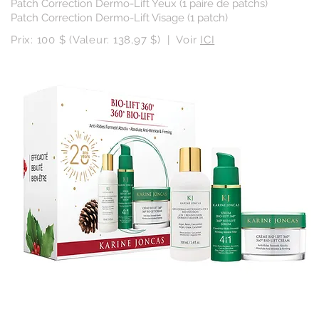
Patch Correction Dermo-Lift Yeux (1 paire de patchs)
Patch Correction Dermo-Lift Visage (1 patch)​
Prix: 100 $ (Valeur: 138,97 $) | Voir
ICI