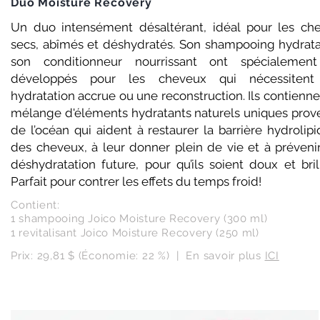
Duo Moisture Recovery
Un duo intensément désaltérant, idéal pour les ch
secs, abîmés et déshydratés. Son shampooing hydrata
son conditionneur nourrissant ont spécialemen
développés pour les cheveux qui nécessitent
hydratation accrue ou une reconstruction. Ils contienn
mélange d'éléments hydratants naturels uniques prov
de l’océan qui aident à restaurer la barrière hydrolip
des cheveux, à leur donner plein de vie et à prévenir
déshydratation future, pour qu’ils soient doux et bril
Parfait pour contrer les effets du temps froid!
Contient:
1 shampooing Joico Moisture Recovery (300 ml)
1 revitalisant Joico Moisture Recovery (250 ml)​
Prix: 29,81 $ (Économie: 22 %) | En savoir plus
ICI