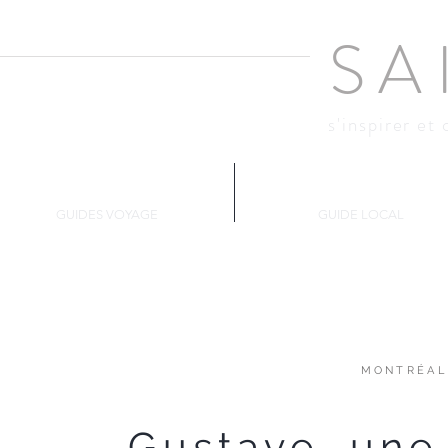
SA
s'inspirer et 
Changer d'air
Montréal
GUIDES VOYAGE
GUIDE LOCAL
MONTRÉAL
Gustave, une