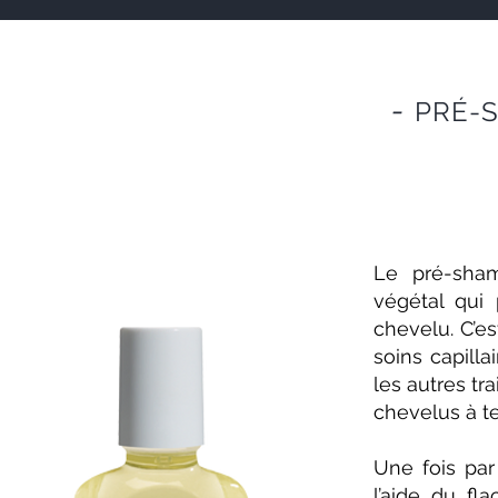
-
PRÉ-
Le pré-sha
végétal qui 
chevelu. C’e
soins capilla
les autres tra
chevelus à t
Une fois par 
l’aide du fl