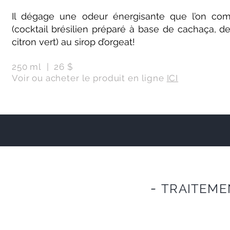
Il dégage une odeur énergisante que l’on com
(cocktail brésilien préparé à base de cachaça, 
citron vert) au sirop d’orgeat!
250 ml | 26 $
Voir ou acheter le produit en ligne
ICI
-
TRAITEME