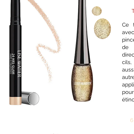
Ce t
ave
pinc
de f
dire
cils,
aus
autr
appl
po
étin
6