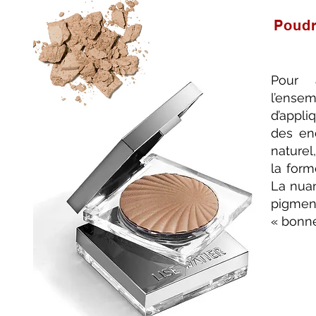
Poudr
Pour 
l’ense
d’appl
des end
naturel
la form
La nua
pigment
« bonne