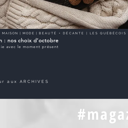
|
MAISON
|
MODE
|
BEAUTÉ
+
DÉCANTE
| LES QUÉBÉCOIS
n : nos choix d’octobre
ie avec le moment présent
ur aux ARCHIVES
#magaz