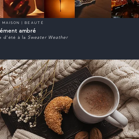
|
MAISON
|
BEAUTÉ
nément ambré
e d’été à la
Sweater Weather