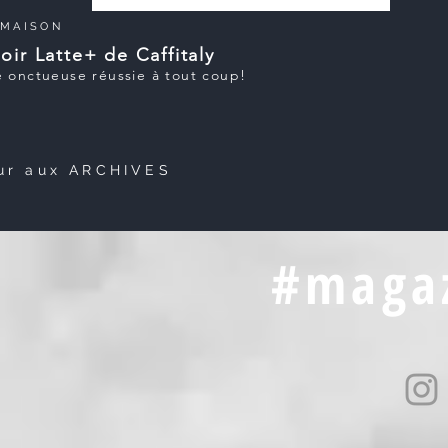
|
MAISON
ir Latte+ de Caffitaly
 onctueuse réussie à tout coup!
ur aux ARCHIVES
#magaz