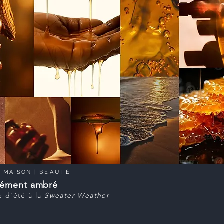
|
MAISON
|
BEAUTÉ
nément ambré
e d’été à la
Sweater Weather