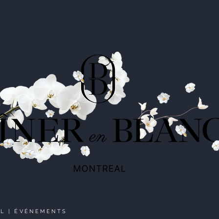
L |
ÉVÉNEMENTS