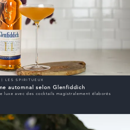
| LES SPIRITUEUX
me automnal selon Glenfiddich
e luxe avec des cocktails magistralement élaborés