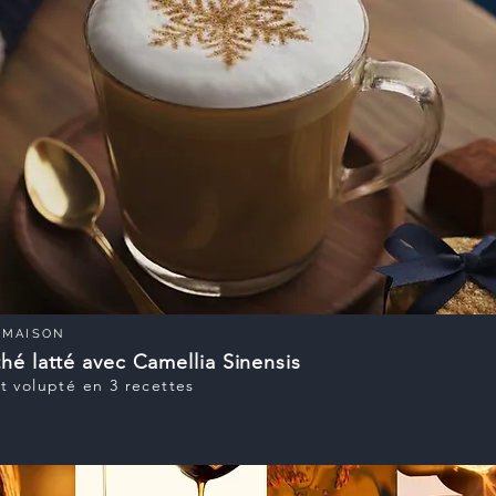
MAISON
thé latté avec Camellia Sinensis
t volupté en 3 recettes