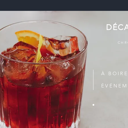
DÉC
CHR
À BOIR
ÉVÉNEM
.