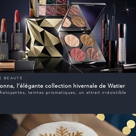
|
BEAUTÉ
onna, l’élégante collection hivernale de Watier
hatoyantes, teintes prismatiques, un attrait irrésistible